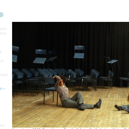
sion
dies
ng
 of
errant
t
ts +
oes