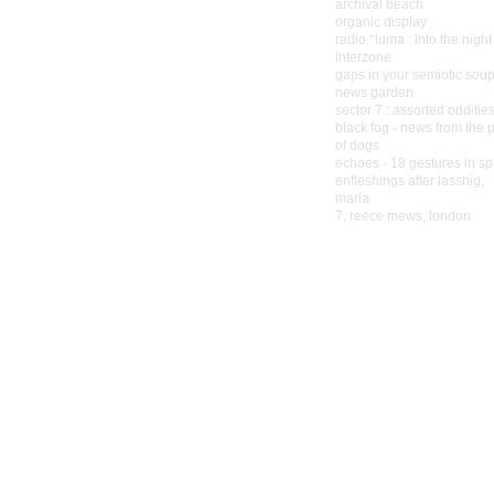
archival beach
organic display
radio *luma : into the night
interzone
gaps in your semiotic sou
news garden
sector 7 : assorted odditie
black fog - news from the 
of dogs
echoes - 18 gestures in s
enfleshings after lassnig,
maria
7, reece mews, london