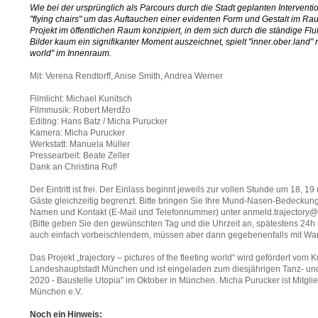
Wie bei der ursprünglich als Parcours durch die Stadt geplanten Interventi
"flying chairs" um das Auftauchen einer evidenten Form und Gestalt im Raum
Projekt im öffentlichen Raum konzipiert, in dem sich durch die ständige Fl
Bilder kaum ein signifikanter Moment auszeichnet, spielt "inner.ober.land" m
world" im Innenraum.
Mit: Verena Rendtorff, Anise Smith, Andrea Werner
Filmlicht: Michael Kunitsch
Filmmusik: Robert Merdžo
Editing: Hans Batz / Micha Purucker
Kamera: Micha Purucker
Werkstatt: Manuela Müller
Pressearbeit: Beate Zeller
Dank an Christina Ruf!
Der Eintritt ist frei. Der Einlass beginnt jeweils zur vollen Stunde um 18, 19
Gäste gleichzeitig begrenzt. Bitte bringen Sie Ihre Mund-Nasen-Bedeckun
Namen und Kontakt (E-Mail und Telefonnummer) unter anmeld.trajectory@g
(Bitte geben Sie den gewünschten Tag und die Uhrzeit an, spätestens 24h 
auch einfach vorbeischlendern, müssen aber dann gegebenenfalls mit War
Das Projekt „trajectory – pictures of the fleeting world“ wird gefördert vom K
Landeshauptstadt München und ist eingeladen zum diesjährigen Tanz- und
2020 - Baustelle Utopia" im Oktober in München. Micha Purucker ist Mitgl
München e.V.
Noch ein Hinweis: