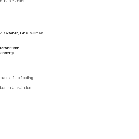
o: Beate Zeller
. Oktober, 19:30
wurden
tervention:
senbergl
tures of the fleeting
egebenen Umständen