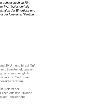
on geht es auch im Film
. War "trajectory" als
uktuation der Eindrücke und
it der Idee einer "fleeting
 und 20 Uhr und ist auf fünf
g mit. Eine Anmeldung mit
mail.com ist möglich.
im voraus.) Sie können
tezeiten rechnen.
ulturreferat der
 Theaterfestival "Rodeo
ied des Tanztendenz