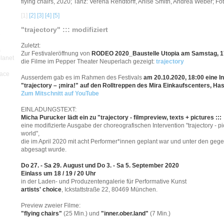
flying chairs, 2020; Tanz: Verena Rendtorff, Anise Smith, Andrea Weber; Fot
[1]
[2]
[3]
[4]
[5]
"trajectory" ::: modifiziert
p
Zuletzt:
s
Zur Festivaleröffnung von
RODEO 2020_Baustelle Utopia am Samstag, 17
planet
die Filme im Pepper Theater Neuperlach gezeigt:
trajectory
pace
Ausserdem gab es im Rahmen des Festivals
am 20.10.2020, 18:00 eine In
"trajectory – ¡mira!" auf den Rolltreppen des Mira Einkaufscenters, Ha
Zum Mitschnitt auf YouTube
EINLADUNGSTEXT:
Micha Purucker lädt ein zu "trajectory - filmpreview, texts + pictures :::
eine modifizierte Ausgabe der choreografischen Intervention "trajectory - pic
world",
die im April 2020 mit acht Performer*innen geplant war und unter den g
abgesagt wurde.
Do 27. - Sa 29. August und Do 3. - Sa 5. September 2020
Einlass um 18 / 19 / 20 Uhr
in der Laden- und Produzentengalerie für Performative Kunst
artists' choice
, Ickstattstraße 22, 80469 München.
Preview zweier Filme:
"flying chairs"
(25 Min.) und
"inner.ober.land"
(7 Min.)