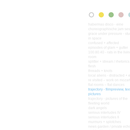
habermas disco - eine
choreographische jam ses
grace under pressure - stu
in space
confused + affected
episodes of glam + gutter
100.80.40 - rats in the livi
room
splitter + stream / rhetorics
flesh
threads + knots
local aliens - distracted + 
re.visited – work on mozar
flat rooms – flat dances
trajectory - filmpreview, tex
pictures
trajectory - pictures of the
fleeting world
dark angels
serious interludes IV
serious interludes II
murmurs + splotches
news garden / private ech