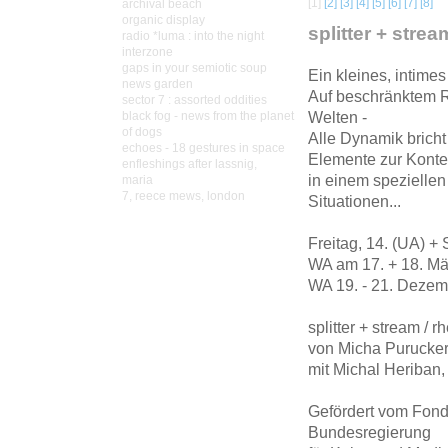
[1]
[2]
[3]
[4]
[5]
[6]
[7]
[8]
archival beach
organic display
splitter + strea
radio *luma : into the night
interzone
gaps in your semiotic soup
Ein kleines, intimes
news garden
Auf beschränktem Ra
sector 7 : assorted oddities
Welten -
black fog - news from the planet
of dogs
Alle Dynamik bricht
echoes - 18 gestures in space
Elemente zur Kontex
enfleshings after lassnig,
in einem speziellen
maria
7, reece mews, london
Situationen...
Freitag, 14. (UA) +
WA am 17. + 18. Mär
WA 19. - 21. Dezemb
splitter + stream / rh
von Micha Purucke
mit Michal Heriban
Gefördert vom Fonds
Bundesregierung