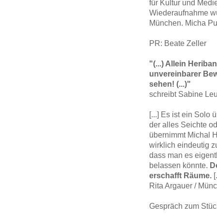
für Kultur und M
Wiederaufnahme wur
München. Micha Pur
PR: Beate Zeller
"(...) Allein Herib
unvereinbarer Be
sehen! (...)"
schreibt Sabine Leu
[...] Es ist ein Sol
der alles Seichte o
übernimmt Michal He
wirklich eindeutig z
dass man es eigent
belassen könnte.
D
erschafft Räume.
[.
Rita Argauer / Münc
Gespräch zum Stüc