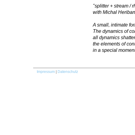
"splitter + stream /
with Michal Heriba
A small, intimate fo
The dynamics of con
all dynamics shatter
the elements of cont
in a special moment 
Impressum
|
Datenschutz