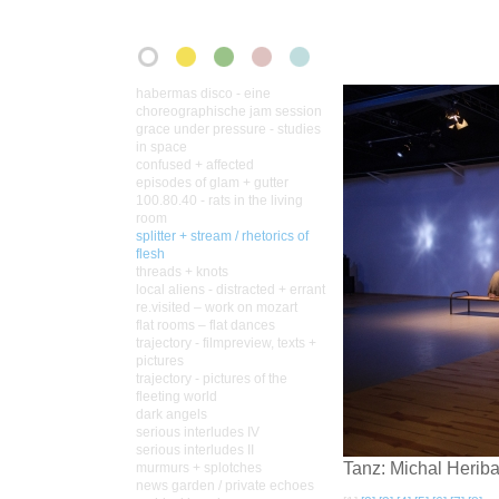
habermas disco - eine
choreographische jam session
grace under pressure - studies
in space
confused + affected
episodes of glam + gutter
100.80.40 - rats in the living
room
splitter + stream / rhetorics of
flesh
threads + knots
local aliens - distracted + errant
re.visited – work on mozart
flat rooms – flat dances
trajectory - filmpreview, texts +
pictures
trajectory - pictures of the
fleeting world
dark angels
serious interludes IV
serious interludes II
Tanz: Michal Heriba
murmurs + splotches
news garden / private echoes