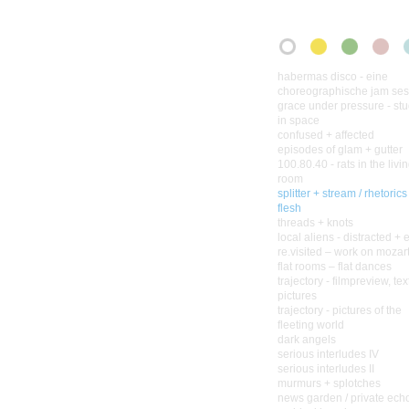
habermas disco - eine
choreographische jam ses
grace under pressure - stu
in space
confused + affected
episodes of glam + gutter
100.80.40 - rats in the livi
room
splitter + stream / rhetorics
flesh
threads + knots
local aliens - distracted + 
re.visited – work on mozar
flat rooms – flat dances
trajectory - filmpreview, tex
pictures
trajectory - pictures of the
fleeting world
dark angels
serious interludes IV
serious interludes II
murmurs + splotches
news garden / private ech