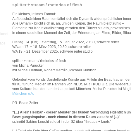
splitter + stream / rhetorics of flesh
Ein kleines, intimes Format:
Auf beschränktem Raum entfaltet sich die Dynamik widersprüchlicher inner
p
Alle Dynamik bricht sich in, an, um den Körper, der Raum bleibt ruhig –
Elemente zur Kontextualisierung verorten den Tänzer situativ, provisorisch
s
in einem speziellen Moment der Zeit, der Erinnerung an Filme, Bilder, Situa
planet
Freitag, 14. (UA) + Samstag, 15. Januar 2022, 20:30, schwere reiter
pace
WA am 17. + 18. März 2023, 20:30, schwere reiter
WA 19. - 21. Dezember 2025, schwere reiter studio
splitter + stream / rhetorics of flesh
von Micha Purucker
mit Michal Heriban, Robert Merdžo, Michael Kunitsch
Gefördert vom Fonds Darstellende Künste aus Mitteln der Beauftragten de
für Kultur und Medien im Rahmen von NEUSTART KULTUR. Die Wiederauf
vom Kulturreferat der Landeshauptstadt München. Micha Purucker ist Mitg
München e.V.
PR: Beate Zeller
"(...) Allein Heriban - diesen Meister der fluiden Verbindung eigentlich 
Bewegungsimpulse - noch einmal in diesem Raum zu sehen! (...)"
schreibt Sabine Leucht zuletzt in der SZ über "threads + knots"