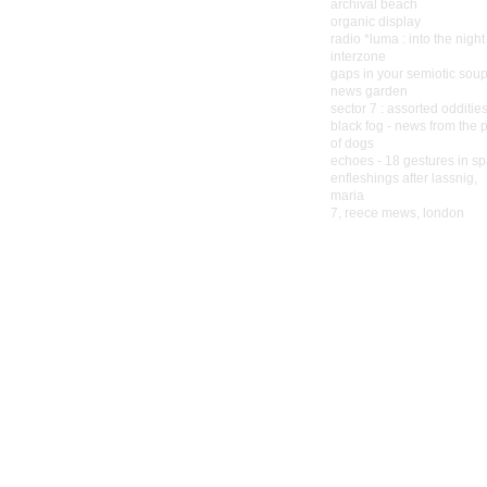
archival beach
organic display
radio *luma : into the night
interzone
gaps in your semiotic sou
news garden
sector 7 : assorted odditie
black fog - news from the 
of dogs
echoes - 18 gestures in s
enfleshings after lassnig,
maria
7, reece mews, london