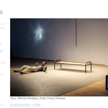
sion
dies
ng
 of
errant
t
ts +
Tanz: Michal Heriban | Foto: Franz Kimmel
oes
[1]
[2]
[3]
[4]
[5]
[6]
[7]
[8]