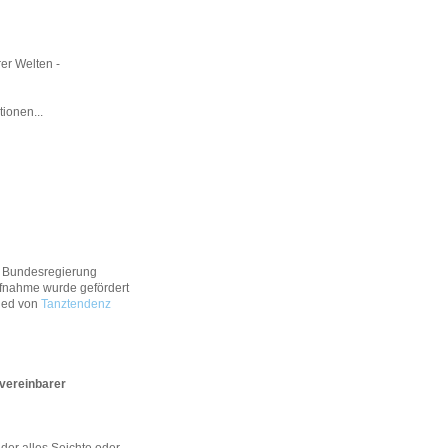
er Welten -
tionen...
r Bundesregierung
nahme wurde gefördert
lied von
Tanztendenz
unvereinbarer