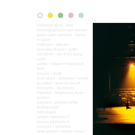
habermas disco - eine
choreographische jam session
grace under pressure - studies
in space
confused + affected
episodes of glam + gutter
100.80.40 - rats in the living
room
splitter + stream / rhetorics of
flesh
threads + knots
local aliens - distracted + errant
re.visited – work on mozart
flat rooms – flat dances
trajectory - filmpreview, texts +
pictures
trajectory - pictures of the
fleeting world
dark angels
serious interludes IV
serious interludes II
murmurs + splotches
news garden / private echoes