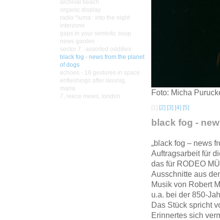
archival beach
organic display
radio *luma : into the night
interzone
gaps in your semiotic soup
news garden
sector 7 : assorted oddities
black fog - news from the planet
of dogs
echoes - 18 gestures in space
enfleshings after lassnig,
maria
Foto: Micha Puruck
7, reece mews, london
[1]
[2]
[3]
[4]
[5]
black fog - new
„black fog – news fr
Auftragsarbeit für
das für RODEO MÜ
Ausschnitte aus dem
Musik von Robert M
u.a. bei der 850-Ja
Das Stück spricht 
Erinnertes sich ver